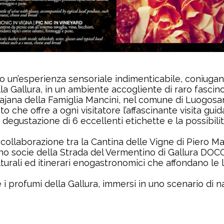
no un’esperienza sensoriale indimenticabile, coniugan
la Gallura, in un ambiente accogliente di raro fascino
alajana della Famiglia Mancini, nel comune di Luogosa
 che offre a ogni visitatore l’affascinante visita guid
a degustazione di 6 eccellenti etichette e la possibili
a collaborazione tra la Cantina delle Vigne di Piero Ma
ono socie della Strada del Vermentino di Gallura DO
turali ed itinerari enogastronomici che affondano le l
 i profumi della Gallura, immersi in uno scenario di n