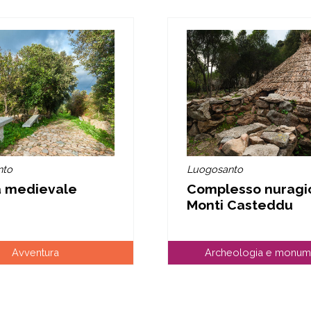
nto
Luogosanto
a medievale
Complesso nuragic
Monti Casteddu
Avventura
Archeologia e monum