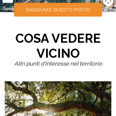
RAGGIUNGI QUESTO POSTO
Keyboard shortcuts
Image may be subject to copyright
Terms
COSA VEDERE
VICINO
Altri punti d'interesse nel territorio