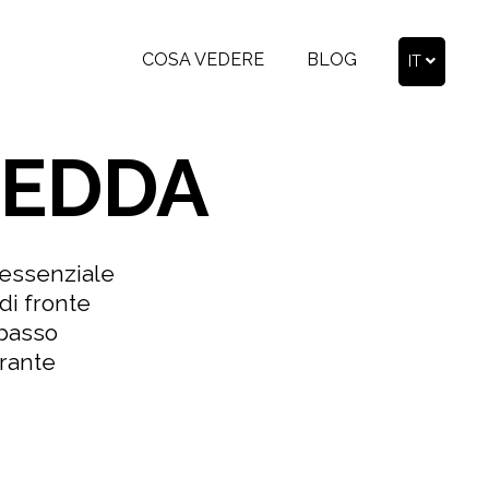
COSA VEDERE
BLOG
IT
LEDDA
a essenziale
 di fronte
 basso
urante
.