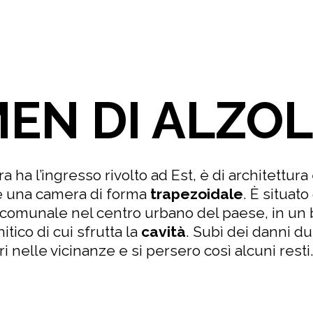
EN DI ALZO
a ha l’ingresso rivolto ad Est, è di architettur
e una camera di forma
trapezoidale
. È situato
o comunale nel centro urbano del paese, in un
itico di cui sfrutta la
cavità
. Subì dei danni d
ri nelle vicinanze e si persero così alcuni resti