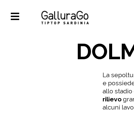
DOLM
La sepoltur
e possied
allo stadi
rilievo
gran
alcuni lavo