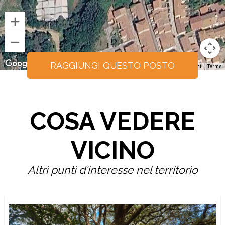
RAGGIUNGI QUESTO POSTO
Keyboard shortcuts
Image may be subject to copyright
Terms
COSA VEDERE
VICINO
Altri punti d'interesse nel territorio