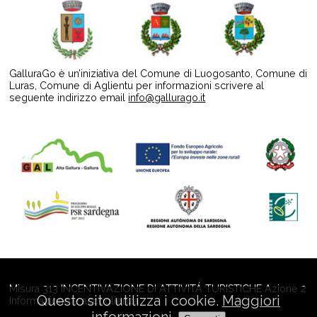
GalluraGo è un’iniziativa del Comune di Luogosanto, Comune di
Luras, Comune di Aglientu per informazioni scrivere al
seguente indirizzo email
info@gallurago.it
Misura 313 INCENTIVAZIONE DI ATTIVITÁ TURISTICHE Azione 2
Questo sito utilizza i cookie.
Maggiori
Informazione e accoglienza