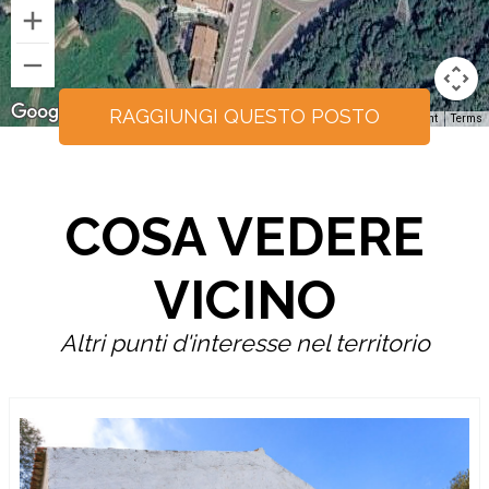
RAGGIUNGI QUESTO POSTO
Keyboard shortcuts
Image may be subject to copyright
Terms
COSA VEDERE
VICINO
Altri punti d'interesse nel territorio