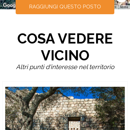
RAGGIUNGI QUESTO POSTO
Keyboard shortcuts
Image may be subject to copyright
Terms
COSA VEDERE
VICINO
Altri punti d'interesse nel territorio