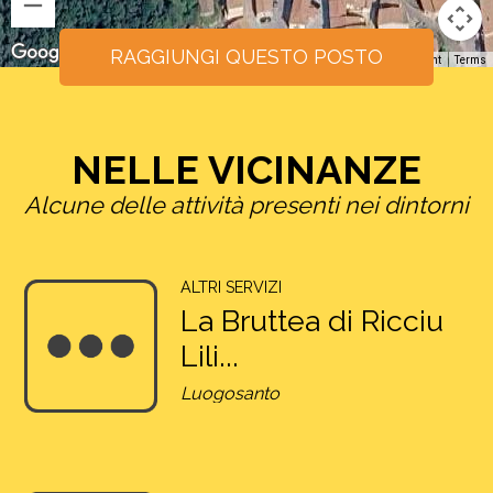
RAGGIUNGI QUESTO POSTO
Keyboard shortcuts
Image may be subject to copyright
Terms
NELLE VICINANZE
Alcune delle attività presenti nei dintorni
ALTRI SERVIZI
La Bruttea di Ricciu
Lili...
Luogosanto