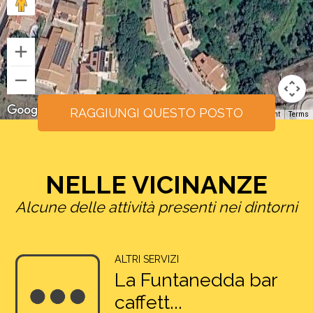
RAGGIUNGI QUESTO POSTO
Keyboard shortcuts
Image may be subject to copyright
Terms
NELLE VICINANZE
Alcune delle attività presenti nei dintorni
ALTRI SERVIZI
La Funtanedda bar
caffett...