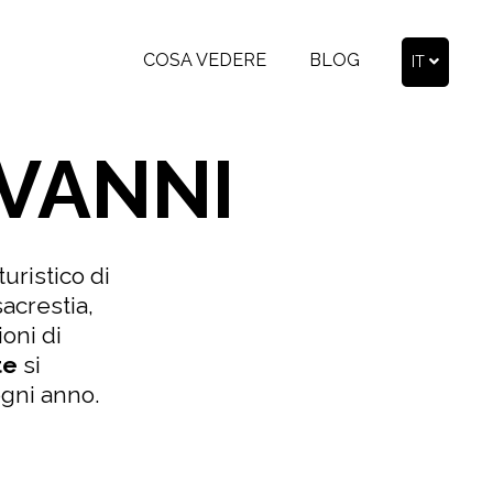
COSA VEDERE
BLOG
IT
OVANNI
turistico di
acrestia,
ioni di
te
si
ogni anno.