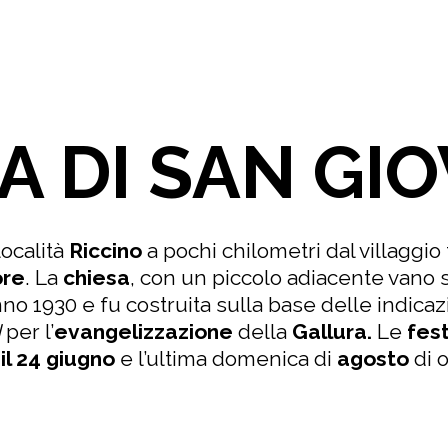
A DI SAN GI
località
Riccino
a pochi chilometri dal villaggio 
ore
. La
chiesa
, con un piccolo adiacente vano s
anno 1930 e fu costruita sulla base delle indicaz
I
per l’
evangelizzazione
della
Gallura.
Le
fes
il 24 giugno
e l’ultima domenica di
agosto
di 