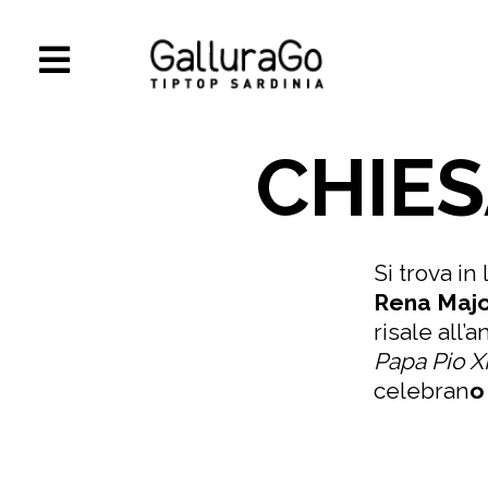
CHIES
Si trova in 
Rena Maj
risale all’
Papa Pio X
celebran
o