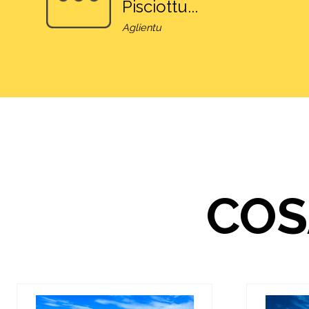
Pisciottu...
Aglientu
COS