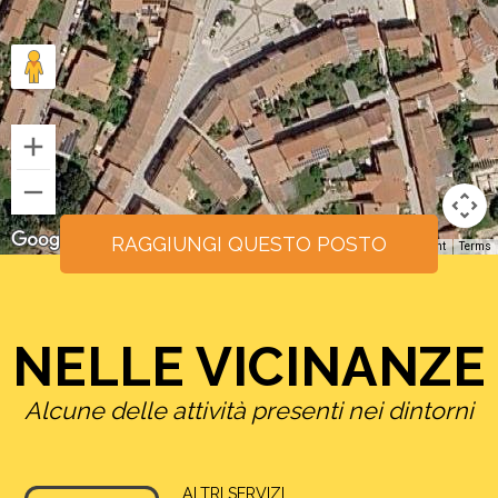
RAGGIUNGI QUESTO POSTO
Keyboard shortcuts
Image may be subject to copyright
Terms
NELLE VICINANZE
Alcune delle attività presenti nei dintorni
ALTRI SERVIZI