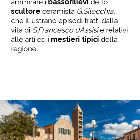
ammirare i
bassorilievi
dello
scultore
ceramista
G.Silecchia
,
che illustrano episodi tratti dalla
vita di
S.Francesco d’Assisi
e relativi
alle arti ed i
mestieri tipici
della
regione.