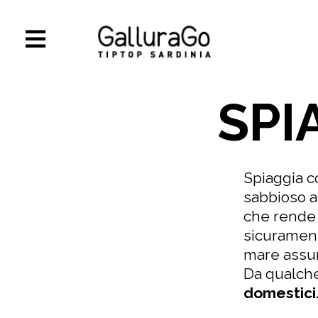
SPI
Spiaggia 
sabbioso a
che rende 
sicurament
mare assum
Da qualche
domestici