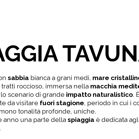
AGGIA TAVU
con
sabbia
bianca a grani medi,
mare cristallin
 tratti roccioso, immersa nella
macchia medit
lo scenario di grande
impatto naturalistico
. 
e da visitare
fuori stagione
, periodo in cui i c
ono tonalità profonde, uniche.
 anno una parte della
spiaggia
è dedicata agl
.