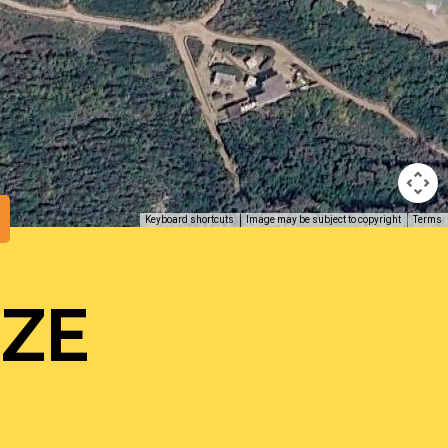
Keyboard shortcuts
Image may be subject to copyright
Terms
NZE