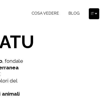
COSA VEDERE
BLOG
IT
NATU
o
, fondale
erranea
È
olori del
i
animali