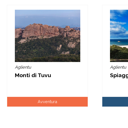
Aglientu
Aglientu
Monti di Tuvu
Spiaggi
Avventura