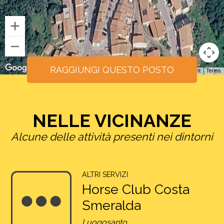
RAGGIUNGI QUESTO POSTO
Keyboard shortcuts
Image may be subject to copyright
Terms
NELLE VICINANZE
Alcune delle attività presenti nei dintorni
ALTRI SERVIZI
Horse Club Costa
Smeralda
Luogosanto