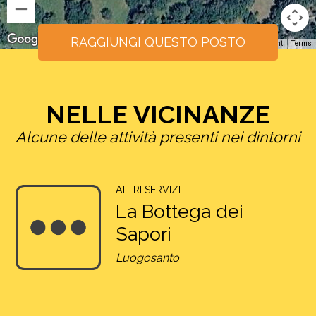
RAGGIUNGI QUESTO POSTO
Keyboard shortcuts
Image may be subject to copyright
Terms
NELLE VICINANZE
Alcune delle attività presenti nei dintorni
ALTRI SERVIZI
La Bottega dei
Sapori
Luogosanto