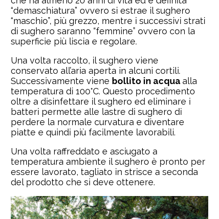
che ha almeno 20 anni di vita ed è definita
“demaschiatura” ovvero si estrae il sughero
“maschio”, più grezzo, mentre i successivi strati
di sughero saranno “femmine” ovvero con la
superficie più liscia e regolare.
Una volta raccolto, il sughero viene
conservato all’aria aperta in alcuni cortili.
Successivamente viene
bollito in acqua
alla
temperatura di 100°C. Questo procedimento
oltre a disinfettare il sughero ed eliminare i
batteri permette alle lastre di sughero di
perdere la normale curvatura e diventare
piatte e quindi più facilmente lavorabili.
Una volta raffreddato e asciugato a
temperatura ambiente il sughero è pronto per
essere lavorato, tagliato in strisce a seconda
del prodotto che si deve ottenere.