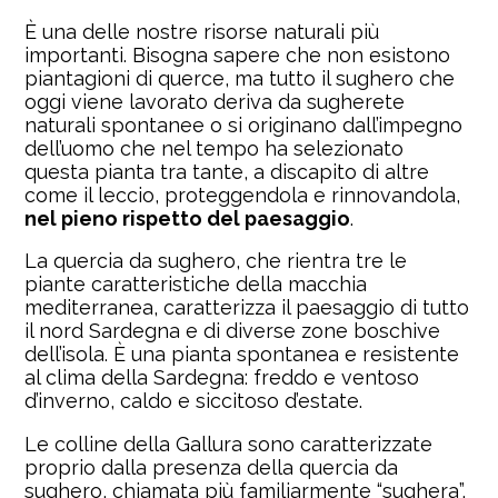
È una delle nostre risorse naturali più
importanti. Bisogna sapere che non esistono
piantagioni di querce, ma tutto il sughero che
oggi viene lavorato deriva da sugherete
naturali spontanee o si originano dall’impegno
dell’uomo che nel tempo ha selezionato
questa pianta tra tante, a discapito di altre
come il leccio, proteggendola e rinnovandola,
nel pieno rispetto del paesaggio
.
La quercia da sughero, che rientra tre le
piante caratteristiche della macchia
mediterranea, caratterizza il paesaggio di tutto
il nord Sardegna e di diverse zone boschive
dell’isola. È una pianta spontanea e resistente
al clima della Sardegna: freddo e ventoso
d’inverno, caldo e siccitoso d’estate.
Le colline della Gallura sono caratterizzate
proprio dalla presenza della quercia da
sughero, chiamata più familiarmente “sughera”.